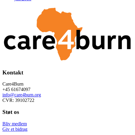
Kontakt
Care4Burn
+45 61674097
info@care4burn.org
CVR: 39102722
Støt os
Bliv medlem
Giv et bidrag