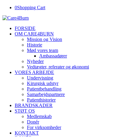
0
Shopping Cart
FORSIDE
OM CARE4BURN
Mission og Vision
Historie
Mød vores team
Ambassadører
Nyheder
Vedtægter, referater og økonomi
VORES ARBEJDE
Undervisning
Kirurgisk udstyr
Patientbehandling
Samarbejdspartnere
Patienthistorier
BRANDSKADER
STØT OS
Medlemskab
Donér
For virksomheder
KONTAKT