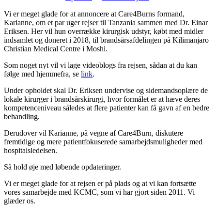
Vi er meget glade for at annoncere at Care4Burns formand,
Karianne, om et par uger rejser til Tanzania sammen med Dr. Einar
Eriksen. Her vil hun overrække kirurgisk udstyr, købt med midler
indsamlet og doneret i 2018, til brandsårsafdelingen på Kilimanjaro
Christian Medical Centre i Moshi.
Som noget nyt vil vi lage videoblogs fra rejsen, sådan at du kan
følge med hjemmefra, se
link
.
Under opholdet skal Dr. Eriksen undervise og sidemandsoplære de
lokale kirurger i brandsårskirurgi, hvor formålet er at hæve deres
kompetenceniveau således at flere patienter kan få gavn af en bedre
behandling.
Derudover vil Karianne, på vegne af Care4Burn, diskutere
fremtidige og mere patientfokuserede samarbejdsmuligheder med
hospitalsledelsen.
Så hold øje med løbende opdateringer.
Vi er meget glade for at rejsen er på plads og at vi kan fortsætte
vores samarbejde med KCMC, som vi har gjort siden 2011. Vi
glæder os.