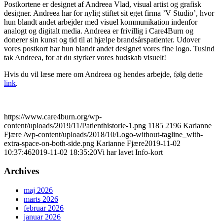
Postkortene er designet af Andreea Vlad, visual artist og grafisk
designer. Andreea har for nylig stiftet sit eget firma ’V Studio’, hvor
hun blandt andet arbejder med visuel kommunikation indenfor
analogt og digitalt media. Andreea er frivillig i Care4Burn og
donerer sin kunst og tid til at hjælpe brandsårspatienter. Udover
vores postkort har hun blandt andet designet vores fine logo. Tusind
tak Andreea, for at du styrker vores budskab visuelt!
Hvis du vil læse mere om Andreea og hendes arbejde, følg dette
link
.
https://www.care4burn.org/wp-
content/uploads/2019/11/Patienthistorie-1.png
1185
2196
Karianne
Fjære
/wp-content/uploads/2018/10/Logo-without-tagline_with-
extra-space-on-both-side.png
Karianne Fjære
2019-11-02
10:37:46
2019-11-02 18:35:20
Vi har lavet Info-kort
Archives
maj 2026
marts 2026
februar 2026
januar 2026