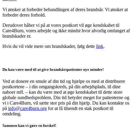
Vi ønsker at forbedre behandlingen af deres brandsår. Vi ønsker at
forbedre deres forhold.
Derudover håber vi på at vores postkort vil øge kendskabet til
Care4Burn, vores arbejde og ikke mindst hvor alvorlig omfanget af
brandskader er.
Hvis du vil vide mere om brandskader, følg dette
link
.
Du kan være med til at give brandsårspatienter nye minder!
Ved at donere en smule af din tid og hjælpe os med at distribuere
postkortene – i din omgangskreds, på din arbejdsplads, til dine
naboer mfl. – kan du være med at øge kendskabet til dette store
globale sundhedsproblem. Din tid betyder meget for patienterne og
vi i Care4Burn, vil sætte stor pris på din hjælp. Du kan kontakte os
på
info@care4burn.org
for at få tilsendt en stak postkort til
omdeling.
Sammen kan vi gøre en forskel!