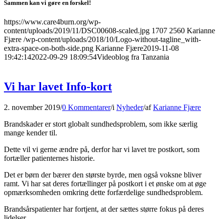
Sammen kan vi gøre en forskel!
https://www.care4burn.org/wp-
content/uploads/2019/11/DSC00608-scaled.jpg
1707
2560
Karianne
Fjære
/wp-content/uploads/2018/10/Logo-without-tagline_with-
extra-space-on-both-side.png
Karianne Fjære
2019-11-08
19:42:14
2022-09-29 18:09:54
Videoblog fra Tanzania
Vi har lavet Info-kort
2. november 2019
/
0 Kommentarer
/
i
Nyheder
/
af
Karianne Fjære
Brandskader er stort globalt sundhedsproblem, som ikke særlig
mange kender til.
Dette vil vi gerne ændre på, derfor har vi lavet tre postkort, som
fortæller patienternes historie.
Det er børn der bærer den største byrde, men også voksne bliver
ramt. Vi har sat deres fortællinger på postkort i et ønske om at øge
opmærksomheden omkring dette forfærdelige sundhedsproblem.
Brandsårspatienter har fortjent, at der sættes større fokus på deres
lidelser.