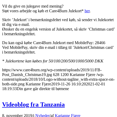
Vil du give en julegave med mening?
Støt vores arbejde og køb et Care4Burn Julekort*
her
.
Skriv ’Julekort’ i bemærkningsfeltet ved køb, så sender vi Julekortet
til dig via e-mail.
Ønsker du en engelsk version af Julekortet, så skriv ‘Christmas card’
i bemærkningsfeltet.
Du kan også købe Care4Burn Julekort med MobilePay: 28466
Ved MobilePay, skriv din e-mail i tillæg til ’Julekort/Christmas card’
i bemærkningsfeltet.
* Julekortene kan købes for 50/100/200/500/1000/5000 DKK
https://www.care4burn.org/wp-content/uploads/2019/11/FB-
Post_Danish_Christmas19.jpg
628
1200
Karianne Fjære
/wp-
content/uploads/2018/10/Logo-without-tagline_with-extra-space-on-
both-side.png
Karianne Fjære
2019-11-26 16:10:20
2021-02-01
18:19:33
Din gave går direkte til børnene
Videoblog fra Tanzania
8. november 2019
/
i
Nyheder
/
af
Karianne Fjære