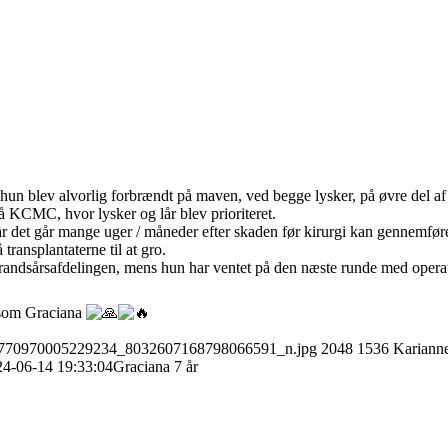
un blev alvorlig forbrændt på maven, ved begge lysker, på øvre del af 
å KCMC, hvor lysker og lår blev prioriteret.
år det går mange uger / måneder efter skaden før kirurgi kan gennemfør
transplantaterne til at gro.
Brandsårsafdelingen, mens hun har ventet på den næste runde med operati
n som Graciana
75_770970005229234_8032607168798066591_n.jpg
2048
1536
Kariann
24-06-14 19:33:04
Graciana 7 år