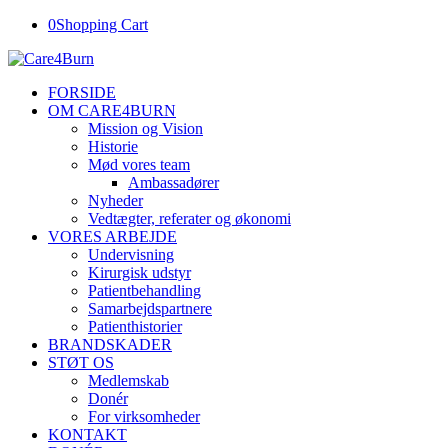
0
Shopping Cart
FORSIDE
OM CARE4BURN
Mission og Vision
Historie
Mød vores team
Ambassadører
Nyheder
Vedtægter, referater og økonomi
VORES ARBEJDE
Undervisning
Kirurgisk udstyr
Patientbehandling
Samarbejdspartnere
Patienthistorier
BRANDSKADER
STØT OS
Medlemskab
Donér
For virksomheder
KONTAKT