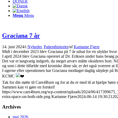
DONÉR
Menu
Menu
Graciana 7 år
14. juni 2024
/
i
Nyheder
,
Patienthistorier
/
af
Karianne Fjære
Midt i december 2023 blev Graciana på 7 år udsat for en ulykke hvor h
I april 2024 blev Graciana opereret af Dr. Eriksen under hans besøg p
Det var et langvarig indgreb, da meget arvæv måtte oksideres bort. N
og som i dette tilfælde med kroniske åbne sår, er det også sværere at få 
I ugerne efter operationen har Graciana modtaget daglig sårpleje på 
KCMC
Tak for din støtte til Care4Burn og for at du er med til at hjælpe bør
Sammen kan vi gøre en forskel!
https://www.care4burn.org/wp-content/uploads/2024/06/4173996
extra-space-on-both-side.png
Karianne Fjære
2024-06-14 19:30:21
20
Archives
maj 2026