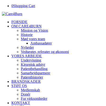
0
Shopping Cart
FORSIDE
OM CARE4BURN
Mission og Vision
Historie
Mød vores team
Ambassadører
Nyheder
Vedtægter, referater og økonomi
VORES ARBEJDE
Undervisning
Kirurgisk udstyr
Patientbehandling
Samarbejdspartnere
Patienthistorier
BRANDSKADER
STØT OS
Medlemskab
Donér
For virksomheder
KONTAKT