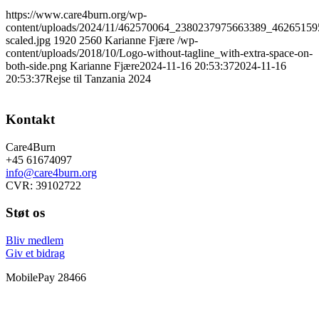
https://www.care4burn.org/wp-
content/uploads/2024/11/462570064_2380237975663389_4626515
scaled.jpg
1920
2560
Karianne Fjære
/wp-
content/uploads/2018/10/Logo-without-tagline_with-extra-space-on-
both-side.png
Karianne Fjære
2024-11-16 20:53:37
2024-11-16
20:53:37
Rejse til Tanzania 2024
Kontakt
Care4Burn
+45 61674097
info@care4burn.org
CVR: 39102722
Støt os
Bliv medlem
Giv et bidrag
MobilePay 28466