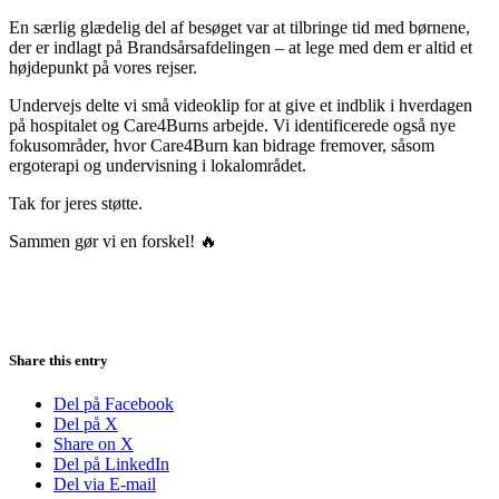
En særlig glædelig del af besøget var at tilbringe tid med børnene,
der er indlagt på Brandsårsafdelingen – at lege med dem er altid et
højdepunkt på vores rejser.
Undervejs delte vi små videoklip for at give et indblik i hverdagen
på hospitalet og Care4Burns arbejde. Vi identificerede også nye
fokusområder, hvor Care4Burn kan bidrage fremover, såsom
ergoterapi og undervisning i lokalområdet.
Tak for jeres støtte.
Sammen gør vi en forskel! 🔥
Share this entry
Del på Facebook
Del på X
Share on X
Del på LinkedIn
Del via E-mail