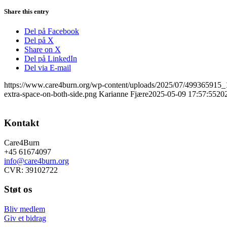
Share this entry
Del på Facebook
Del på X
Share on X
Del på LinkedIn
Del via E-mail
https://www.care4burn.org/wp-content/uploads/2025/07/4993659
extra-space-on-both-side.png
Karianne Fjære
2025-05-09 17:57:55
20
Kontakt
Care4Burn
+45 61674097
info@care4burn.org
CVR: 39102722
Støt os
Bliv medlem
Giv et bidrag