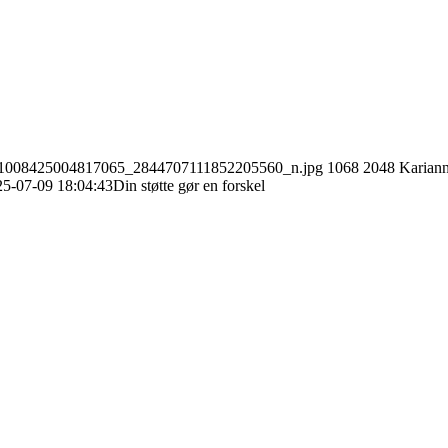
15_1008425004817065_2844707111852205560_n.jpg
1068
2048
Kariann
25-07-09 18:04:43
Din støtte gør en forskel