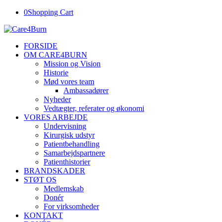
0
Shopping Cart
FORSIDE
OM CARE4BURN
Mission og Vision
Historie
Mød vores team
Ambassadører
Nyheder
Vedtægter, referater og økonomi
VORES ARBEJDE
Undervisning
Kirurgisk udstyr
Patientbehandling
Samarbejdspartnere
Patienthistorier
BRANDSKADER
STØT OS
Medlemskab
Donér
For virksomheder
KONTAKT