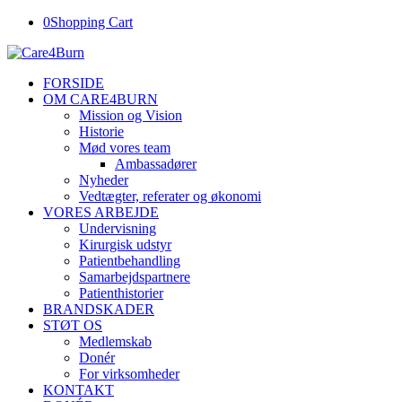
0
Shopping Cart
FORSIDE
OM CARE4BURN
Mission og Vision
Historie
Mød vores team
Ambassadører
Nyheder
Vedtægter, referater og økonomi
VORES ARBEJDE
Undervisning
Kirurgisk udstyr
Patientbehandling
Samarbejdspartnere
Patienthistorier
BRANDSKADER
STØT OS
Medlemskab
Donér
For virksomheder
KONTAKT