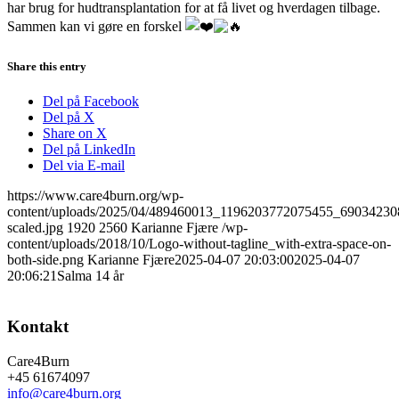
har brug for hudtransplantation for at få livet og hverdagen tilbage.
Sammen kan vi gøre en forskel
Share this entry
Del på Facebook
Del på X
Share on X
Del på LinkedIn
Del via E-mail
https://www.care4burn.org/wp-
content/uploads/2025/04/489460013_1196203772075455_6903423
scaled.jpg
1920
2560
Karianne Fjære
/wp-
content/uploads/2018/10/Logo-without-tagline_with-extra-space-on-
both-side.png
Karianne Fjære
2025-04-07 20:03:00
2025-04-07
20:06:21
Salma 14 år
Kontakt
Care4Burn
+45 61674097
info@care4burn.org