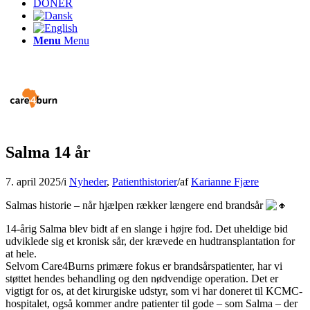
DONÉR
Menu
Menu
Salma 14 år
7. april 2025
/
i
Nyheder
,
Patienthistorier
/
af
Karianne Fjære
Salmas historie – når hjælpen rækker længere end brandsår
14-årig Salma blev bidt af en slange i højre fod. Det uheldige bid
udviklede sig et kronisk sår, der krævede en hudtransplantation for
at hele.
Selvom Care4Burns primære fokus er brandsårspatienter, har vi
støttet hendes behandling og den nødvendige operation. Det er
vigtigt for os, at det kirurgiske udstyr, som vi har doneret til KCMC-
hospitalet, også kommer andre patienter til gode – som Salma – der